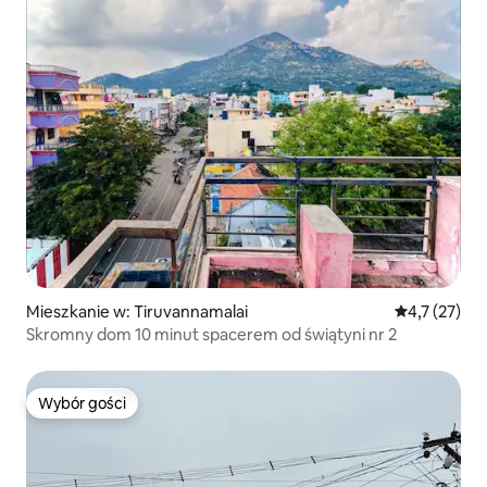
Mieszkanie w: Tiruvannamalai
Średnia ocena
4,7 (27)
Skromny dom 10 minut spacerem od świątyni nr 2
Wybór gości
Wybór gości