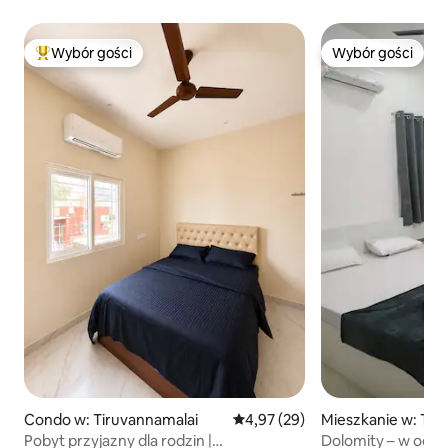
Wybór gości
Wybór gości
Najpopularniejsze z kategorii Wybór gości
Wybór gości
Condo w: Tiruvannamalai
Średnia ocena: 4,97 na 5, liczba
4,97 (29)
Mieszkanie w: Tir
Pobyt przyjazny dla rodzin |
Dolomity – w odle