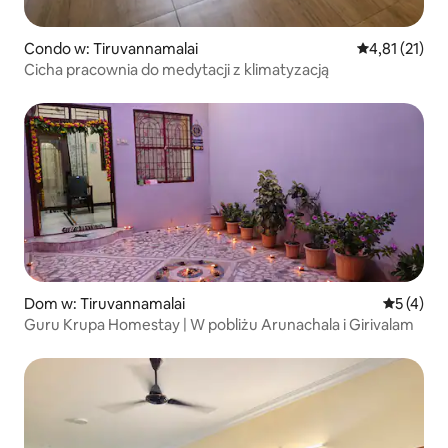
Condo w: Tiruvannamalai
Średnia ocena:
4,81 (21)
Cicha pracownia do medytacji z klimatyzacją
Dom w: Tiruvannamalai
Średnia oc
5 (4)
Guru Krupa Homestay | W pobliżu Arunachala i Girivalam