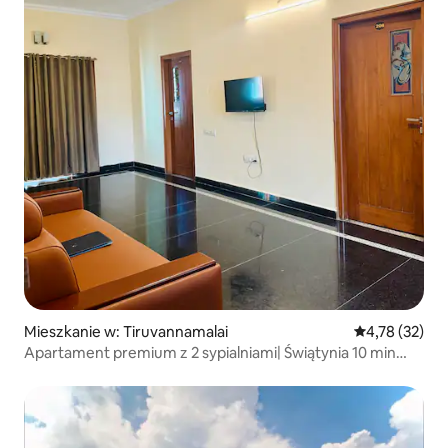
Mieszkanie w: Tiruvannamalai
Średnia ocena:
4,78 (32)
Apartament premium z 2 sypialniami| Świątynia 10 min
pieszo| Parking| Winda