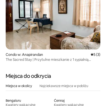
Condo w: Anapirandan
Średnia oc
5 (3)
The Sacred Stay | Przytulne mieszkanie z 1 sypialnią
i salonką
Miejsca do odkrycia
Miejsca w okolicy
Najciekawsze miejsca w pobliżu
Bengaluru
Ćennaj
Kwatery wakacyjne
Kwatery wakacyjne