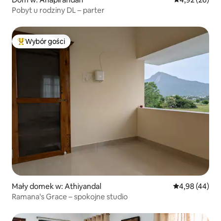
Pobyt u rodziny DL – parter
Wybór gości
Najpopularniejsze z kategorii Wybór gości
Mały domek w: Athiyandal
Średnia ocena:
4,98 (44)
Ramana's Grace – spokojne studio