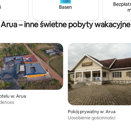
Bezpłat
ersiach widoki na panoramę
i
Basen
m
 otwarta przestrzeń
onne ogrody są idealne na
 towarzyskie.
Arua – inne świetne pobyty wakacyjne
otelu w: Arua
idences
Pokój prywatny w: Arua
Uosobienie gościnności