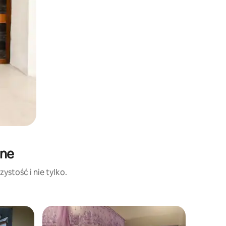
jne
ystość i nie tylko.
Mieszkan