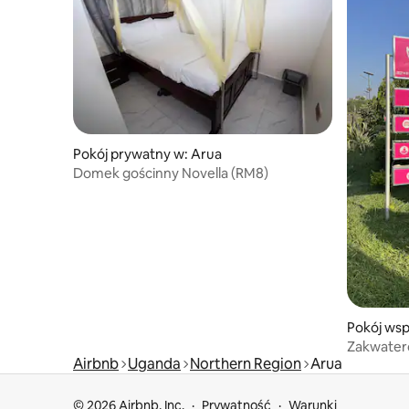
Pokój prywatny w: Arua
Domek gościnny Novella (RM8)
Pokój wsp
Zakwatero
Airbnb
Uganda
Northern Region
Arua
w ARUA
© 2026 Airbnb, Inc.
Prywatność
Warunki