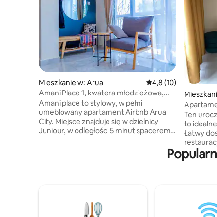
Mieszkanie w: Arua
Średnia ocena: 4,8 na 
4,8 (10)
Amani Place 1, kwatera młodzieżowa,
Mieszkani
Arua City
Amani place to stylowy, w pełni
Apartame
umeblowany apartament Airbnb Arua
Ten urocz
City. Miejsce znajduje się w dzielnicy
to idealn
Juniour, w odległości 5 minut spacerem
Łatwy dos
od centrum miasta. Miejsce ma 2
restauracj
sypialnie, salon, jadalnię, kuchnię i dwa
Popularn
i przestr
balkony. Znajduje się wewnątrz 4-
oferuje 
jednostkowego, ogrodzonego
szybkie W
apartamentu na pierwszym piętrze. Na
kuchnię, 
miejscu jest bezpieczne, bezpłatne
komfortow
miejsce parkingowe dla Twojego
indywidua
samochodu. 55-calowy telewizor,
pełnego ż
nieograniczony internet i subskrypcja
podłogi do