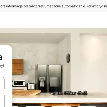
tóre informacje zostały przetłumaczone automatycznie. 
Pokaż orygina
a
byt
o nich za pomocą klawiszy strzałek w górę i w dół lub przeglądać j