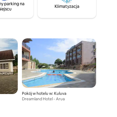
ny parking na
dobrze zaopatrzonego lokalnego targu,
Klimatyzacja
iejscu
około 1,5 km od centrum miasta
Pokój w hotelu w: Kuluva
Dreamland Hotel - Arua