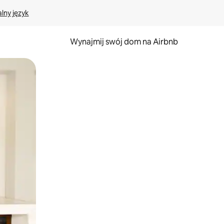
lny język
Wynajmij swój dom na Airbnb
e za pomocą gestów dotykowych lub przesuwania.