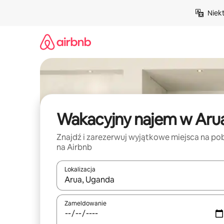
Przejdź
Niek
do
treści
Wakacyjny najem w Aru
Znajdź i zarezerwuj wyjątkowe miejsca na po
na Airbnb
Lokalizacja
Gdy wyniki będą dostępne, możesz poruszać się p
Zameldowanie