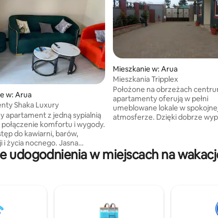
Mieszkanie w: Arua
Mieszkania Tripplex
5, liczba recenzji: 10
Położone na obrzeżach centr
e w: Arua
apartamenty oferują w pełni
nty Shaka Luxury
umeblowane lokale w spokojne
y apartament z jedną sypialnią
atmosferze. Dzięki dobrze wyp
e połączenie komfortu i wygody.
zaopatrzonej kuchni nasi gośc
tęp do kawiarni, barów,
przygotowywać posiłki bez wy
i i życia nocnego. Jasna
lub zamawiać posiłki w naszej re
e udogodnienia w miejscach na wakacj
onna przestrzeń mieszkalna
która serwuje śniadania, obiady 
nowoczesne wykończenia,
Akceptowane są również zamów
i-Fi i w pełni wyposażoną
carte. To miejsce jest bezpiecz
dzięki czemu pobyt będzie
gości, którzy chcą wybrać się na
y. Idealne dla osób
poznać życie nocne tej zachodn
lnych i par szukających
dzielnicy Nilu. Goście mogą również
ycia w mieście. Okna od
napić się zimnego drinka z nas
 sufitu oferują zapierające