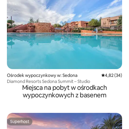
Ośrodek wypoczynkowy w: Sedona
Średnia ocena:
4,82 (34)
Diamond Resorts Sedona Summit – Studio
Miejsca na pobyt w ośrodkach
wypoczynkowych z basenem
Superhost
Superhost