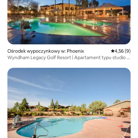
Ośrodek wypoczynkowy w: Phoenix
Średnia ocena
4,56 (9)
Wyndham Legacy Golf Resort | Apartament typu studio z
łóżkiem typu King w bloku