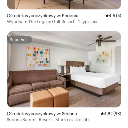
Ośrodek wypoczynkowy w: Phoenix
Średnia ocen
4,6 (5)
Wyndham The Legacy Golf Resort - 1 sypialnia
Superhost
Superhost
Ośrodek wypoczynkowy w: Sedona
Średnia ocena:
4,82 (93)
Sedona Summit Resort - Studio dla 4 osób