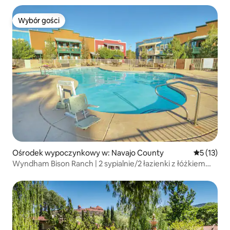
Wybór gości
Wybór gości
Ośrodek wypoczynkowy w: Navajo County
Średnia oce
5 (13)
Wyndham Bison Ranch | 2 sypialnie/2 łazienki z łóżkiem
typu king-size