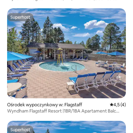
Superhost
Superhost
Ośrodek wypoczynkowy w: Flagstaff
Średnia ocen
4,5 (4)
Wyndham Flagstaff Resort |1BR/1BA Apartament Balc
Queen
Superhost
Superhost