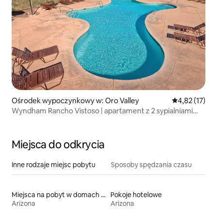
Ośrodek wypoczynkowy w: Oro Valley
Średnia ocena:
4,82 (17)
Wyndham Rancho Vistoso | apartament z 2 sypialniami
i 2 łazienkami z łóżkiem typu King i blokiem
Miejsca do odkrycia
Inne rodzaje miejsc pobytu
Sposoby spędzania czasu
Miejsca na pobyt w domach wakacyjnych
Pokoje hotelowe
Arizona
Arizona