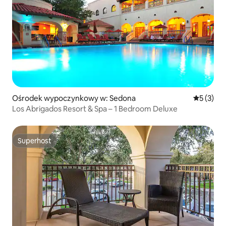
Ośrodek wypoczynkowy w: Sedona
Średnia oc
5 (3)
Los Abrigados Resort & Spa – 1 Bedroom Deluxe
Superhost
Superhost