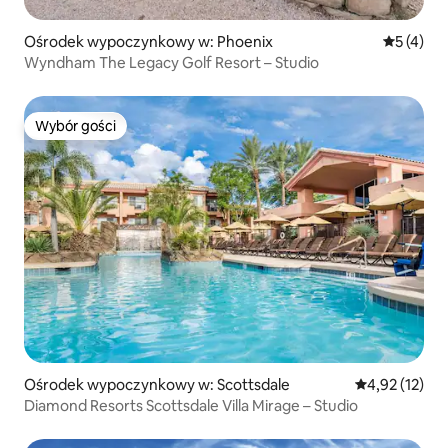
Ośrodek wypoczynkowy w: Phoenix
Średnia oc
5 (4)
Wyndham The Legacy Golf Resort – Studio
Wybór gości
Wybór gości
Ośrodek wypoczynkowy w: Scottsdale
Średnia ocena:
4,92 (12)
Diamond Resorts Scottsdale Villa Mirage – Studio