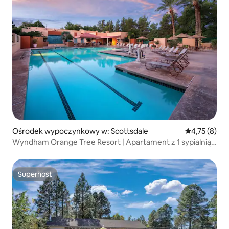
Ośrodek wypoczynkowy w: Scottsdale
Średnia ocena
4,75 (8)
Wyndham Orange Tree Resort | Apartament z 1 sypialnią i
łazienką z łóżkiem typu king
Superhost
Superhost