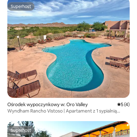
Superhost
Superhost
Ośrodek wypoczynkowy w: Oro Valley
Średnia oc
5 (4)
Wyndham Rancho Vistoso | Apartament z 1 sypialnią
i 1 łazienką z łóżkiem typu King i Blc
Superhost
Superhost