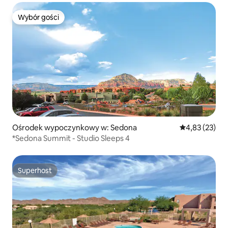
Wybór gości
Wybór gości
Ośrodek wypoczynkowy w: Sedona
Średnia ocena:
4,83 (23)
*Sedona Summit - Studio Sleeps 4
Superhost
Superhost