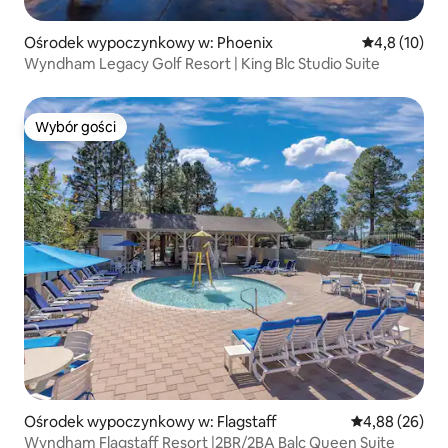
Ośrodek wypoczynkowy w: Phoenix
Średnia ocena
4,8 (10)
Wyndham Legacy Golf Resort | King Blc Studio Suite
Wybór gości
Wybór gości
Ośrodek wypoczynkowy w: Flagstaff
Średnia ocena:
4,88 (26)
Wyndham Flagstaff Resort |2BR/2BA Balc Queen Suite