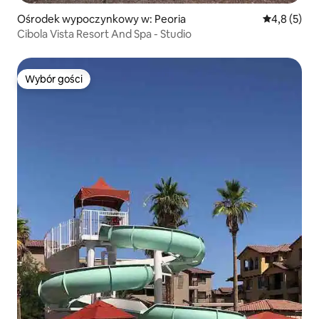
Ośrodek wypoczynkowy w: Peoria
Średnia ocen
4,8 (5)
Cibola Vista Resort And Spa - Studio
Wybór gości
Wybór gości