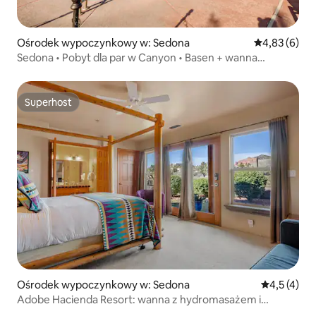
Ośrodek wypoczynkowy w: Sedona
Średnia ocena
4,83 (6)
Sedona • Pobyt dla par w Canyon • Basen + wanna
z hydromasażem
Superhost
Superhost
Ośrodek wypoczynkowy w: Sedona
Średnia ocen
4,5 (4)
Adobe Hacienda Resort: wanna z hydromasażem i
śniadanie