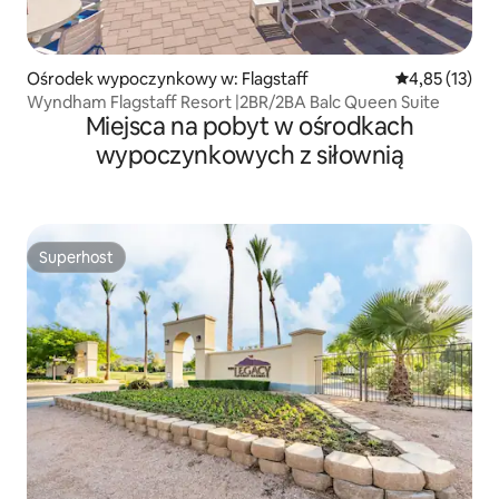
Ośrodek wypoczynkowy w: Flagstaff
Średnia ocena:
4,85 (13)
Wyndham Flagstaff Resort |2BR/2BA Balc Queen Suite
Miejsca na pobyt w ośrodkach
wypoczynkowych z siłownią
Superhost
Superhost