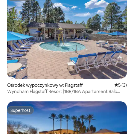
Ośrodek wypoczynkowy w: Flagstaff
Średnia oc
5 (3)
Wyndham Flagstaff Resort |1BR/1BA Apartament Balc
Queen
Superhost
Superhost