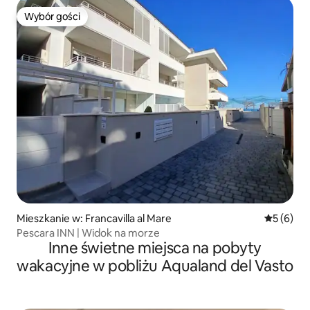
Wybór gości
Wybór gości
Mieszkanie w: Francavilla al Mare
Średnia oc
5 (6)
Pescara INN | Widok na morze
Inne świetne miejsca na pobyty
wakacyjne w pobliżu Aqualand del Vasto