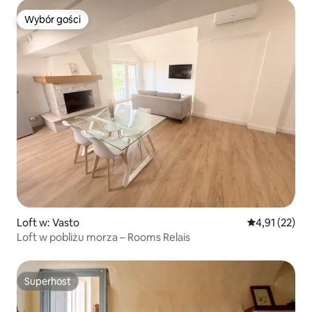
Wybór gości
Wybór gości
Loft w: Vasto
Średnia ocena:
4,91 (22)
Loft w pobliżu morza – Rooms Relais
Superhost
Superhost