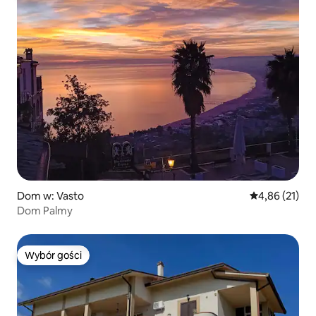
Dom w: Vasto
Średnia ocena:
4,86 (21)
Dom Palmy
Wybór gości
Wybór gości