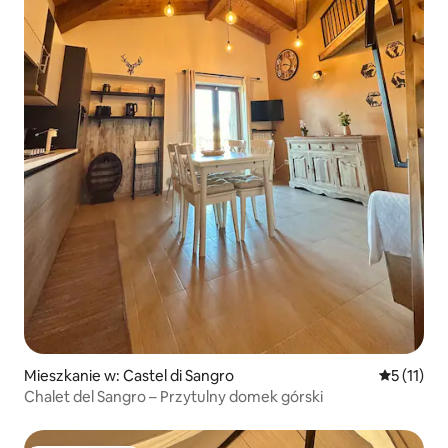
Mieszkanie w: Castel di Sangro
Średnia oc
5 (11)
Chalet del Sangro – Przytulny domek górski