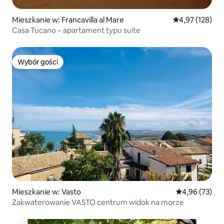
Mieszkanie w: Francavilla al Mare
Średnia ocena: 
4,97 (128)
Casa Tucano – apartament typu suite
Wybór gości
Wybór gości
Mieszkanie w: Vasto
Średnia ocena:
4,96 (73)
Zakwaterowanie VASTO centrum widok na morze