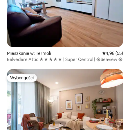
Mieszkanie w: Termoli
Średnia ocena:
4,98 (55)
Belvedere Attic ★★★★★ | Super Central | ☀Seaview ☀
Wybór gości
Wybór gości