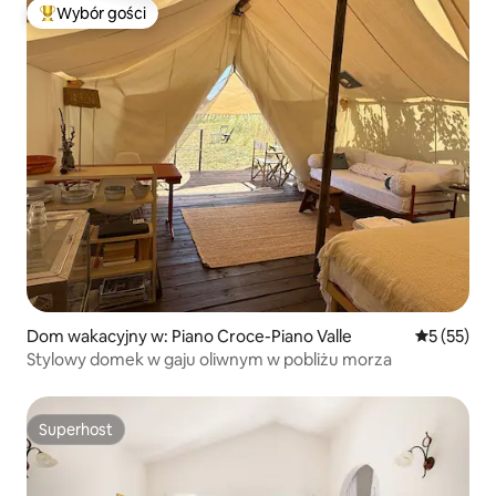
Wybór gości
Najpopularniejsze z kategorii Wybór gości
Dom wakacyjny w: Piano Croce-Piano Valle
Średnia oce
5 (55)
Stylowy domek w gaju oliwnym w pobliżu morza
Superhost
Superhost