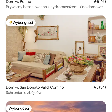
Dom w: Penne
Średnia oce
5 (16)
Prywatny basen, wanna z hydromasażem, kino domowe
(3 sypialnie)
Wybór gości
Najpopularniejsze z kategorii Wybór gości
Dom w: San Donato Val di Comino
Średnia oce
5 (34)
Schronienie zbójców
Wybór gości
Wybór gości