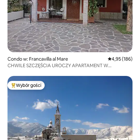
Condo w: Francavilla al Mare
Średnia ocena: 
4,95 (186)
CHWILE SZCZĘŚCIA UROCZY APARTAMENT W
OGRODZONEJ WILLI
Wybór gości
Najpopularniejsze z kategorii Wybór gości