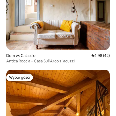
Dom w: Calascio
Średnia ocena:
4,98 (42)
Antica Roccia – Casa Sull'Arco z jacuzzi
Wybór gości
Wybór gości