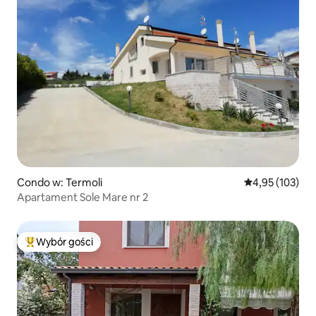
Condo w: Termoli
Średnia ocena: 
4,95 (103)
Apartament Sole Mare nr 2
Wybór gości
Najpopularniejsze z kategorii Wybór gości