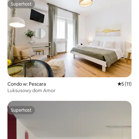
Superhost
Superhost
Condo w: Pescara
Średnia oc
5 (11)
Luksusowy dom Amor
Superhost
Superhost