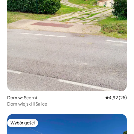
Dom w: Scerni
Średnia ocena:
4,92 (26)
Dom wiejski Il Salice
Wybór gości
Wybór gości