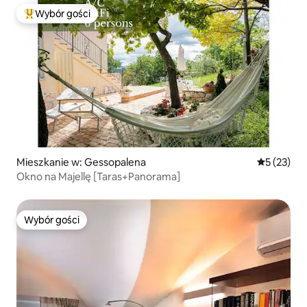
Wybór gości
Najpopularniejsze z kategorii Wybór gości
Mieszkanie w: Gessopalena
Średnia oce
5 (23)
Okno na Majellę [Taras+Panorama]
Wybór gości
Wybór gości