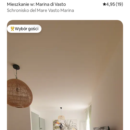
Mieszkanie w: Marina di Vasto
Średnia ocena:
4,95 (19)
Schronisko del Mare Vasto Marina
Wybór gości
Najpopularniejsze z kategorii Wybór gości