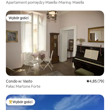
Apartament pomiędzy Maiella i Mariną: Maiella
Wybór gości
Wybór gości
Condo w: Vasto
Średnia ocena:
4,85 (79)
Pałac Martone Forte
Wybór gości
Najpopularniejsze z kategorii Wybór gości