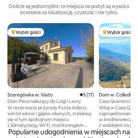
Goście są jednomyślni: te miejsca na pobyt są wysoko
oceniane za lokalizację, czystość i nie tylko.
Wybór gości
Wybór gości
Najpopularniejsze z kategorii Wybór gości
Najpopularniejsze
Szeregówka w: Vasto
Średnia ocena: 5 na 5, liczba
5 (17)
Dom w: Colledim
Dom Peca należący do Luigi i Laury
Casa Querencia | 
wypoczynek nad w
W rezerwacie przyrody Punta Aderci,
Witaj w Casa Quer
wśród winnic i gajów oliwnych, zrelaksuj
zaprojektowanym
się w tym spokojnym miejscu
w średniowieczne
z klimatyzacją, Wi-Fi, monitoringiem
z widokiem na jez
Popularne udogodnienia w miejscach na
wideo i ogrodzoną otwartą przestrzenią
pięknie odrestau
z grillem, meblami ogrodowymi
oferuje coś rzadk