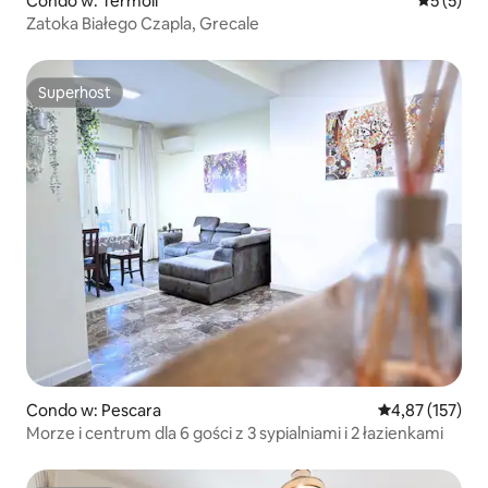
Condo w: Termoli
Średnia oc
5 (5)
Zatoka Białego Czapla, Grecale
Superhost
Superhost
Condo w: Pescara
Średnia ocena: 
4,87 (157)
Morze i centrum dla 6 gości z 3 sypialniami i 2 łazienkami