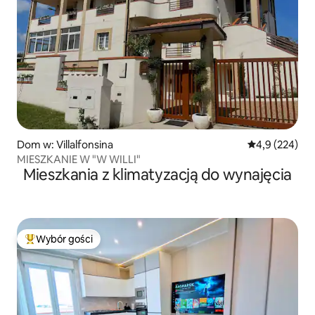
Dom w: Villalfonsina
Średnia ocena:
4,9 (224)
MIESZKANIE W "W WILLI"
Mieszkania z klimatyzacją do wynajęcia
Wybór gości
Najpopularniejsze z kategorii Wybór gości