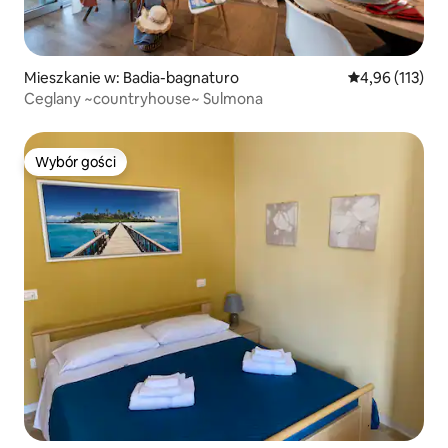
Mieszkanie w: Badia-bagnaturo
Średnia ocena: 
4,96 (113)
Ceglany ~countryhouse~ Sulmona
Wybór gości
Wybór gości