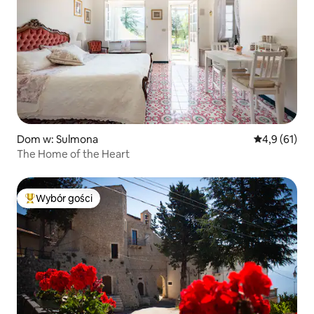
Dom w: Sulmona
Średnia ocena
4,9 (61)
The Home of the Heart
Wybór gości
Najpopularniejsze z kategorii Wybór gości