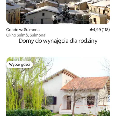
Condo w: Sulmona
Średnia ocena: 
4,99 (118)
Okno Sulmò, Sulmona
Domy do wynajęcia dla rodziny
Wybór gości
Wybór gości