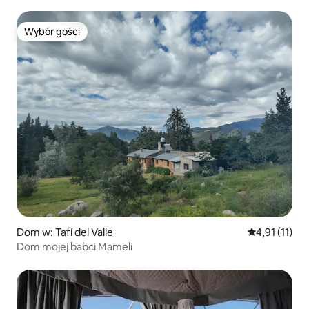
Wybór gości
Wybór gości
Dom w: Tafí del Valle
Średnia ocena
4,91 (11)
Dom mojej babci Mameli