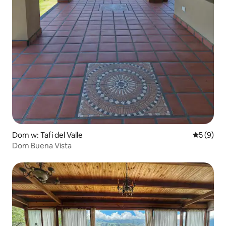
Dom w: Tafí del Valle
Średnia oc
5 (9)
Dom Buena Vista