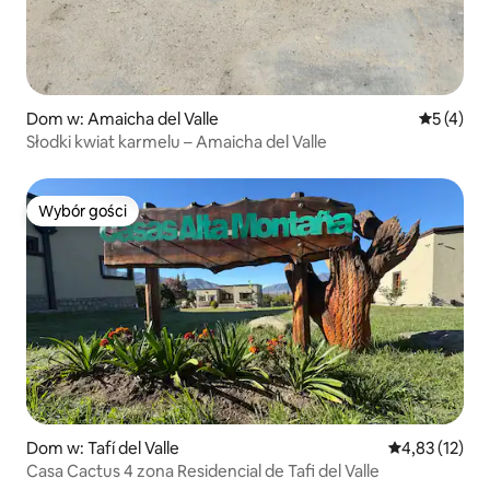
Dom w: Amaicha del Valle
Średnia oc
5 (4)
Słodki kwiat karmelu – Amaicha del Valle
Wybór gości
Wybór gości
Dom w: Tafí del Valle
Średnia ocena:
4,83 (12)
Casa Cactus 4 zona Residencial de Tafi del Valle