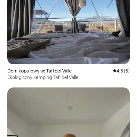
Dom kopułowy w: Tafí del Valle
Średnia ocen
4,5 (6)
Ekologiczny kemping Tafi del Valle