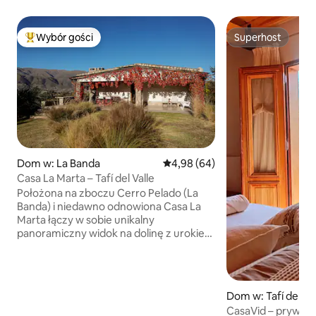
Wybór gości
Superhost
Najpopularniejsze z kategorii Wybór gości
Superhost
Dom w: La Banda
Średnia ocena: 4,98 na 5, liczba
4,98 (64)
Casa La Marta – Tafí del Valle
Położona na zboczu Cerro Pelado (La
Banda) i niedawno odnowiona Casa La
Marta łączy w sobie unikalny
panoramiczny widok na dolinę z urokiem
cichego górskiego domu i wszystkimi
nowoczesnymi udogodnieniami.
Zaledwie 5 minut od centrum miasta,
prywatny dostęp do rzeki, przestronny
Dom w: Tafí del Val
ogród, w pełni wyposażone przestrzenie
CasaVid – prywat
na świeżym powietrzu, panoramiczny