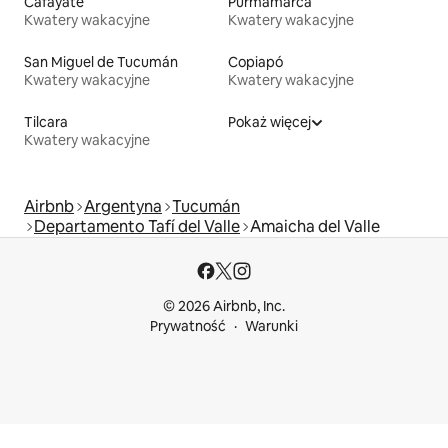
Cafayate
Purmamarca
Kwatery wakacyjne
Kwatery wakacyjne
San Miguel de Tucumán
Copiapó
Kwatery wakacyjne
Kwatery wakacyjne
Tilcara
Pokaż więcej
Kwatery wakacyjne
Airbnb
Argentyna
Tucumán
Departamento Tafí del Valle
Amaicha del Valle
© 2026 Airbnb, Inc.
Prywatność
Warunki