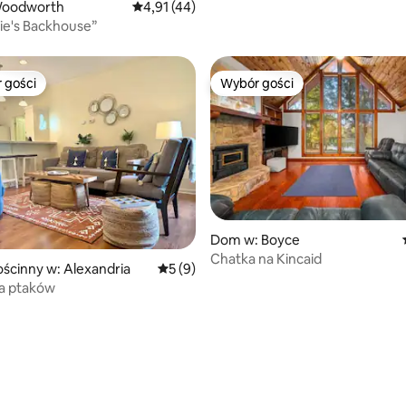
Woodworth
Średnia ocena: 4,91 na 5, liczba recenzji: 44
4,91 (44)
ie's Backhouse”
 gości
Wybór gości
arniejsze z kategorii Wybór gości
Wybór gości
Dom w: Boyce
Chatka na Kincaid
ścinny w: Alexandria
Średnia ocena: 5 na 5, liczba recenzji: 9
5 (9)
a ptaków
5, liczba recenzji: 50