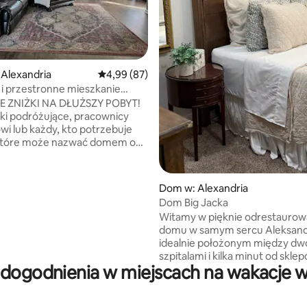
5, liczba recenzji: 91
Alexandria
Średnia ocena: 4,99 na 5, liczba recenzji: 87
4,99 (87)
 i przestronne mieszkanie
 ZNIŻKI NA DŁUŻSZY POBYT!
rki podróżujące, pracownicy
wi lub każdy, kto potrzebuje
 które może nazwać domem od 1
do 3 miesięcy+, oferujemy
 ceny od 10-35% zniżki na cały
Dom w: Alexandria
. jest to ciche, spokojne
Dom Big Jacka
 z dużą ilością uroku. To
Witamy w pięknie odrestauro
iejsce na relaks. Przynieś tę
domu w samym sercu Aleksandr
którą chciałeś przeczytać na
idealnie położonym między d
. Jest Wi-Fi dla wszystkich
szpitalami i kilka minut od skle
 które zabierzesz ze sobą, oraz
dogodnienia w miejscach na wakacje w
restauracji i lokalnych atrakcji. 
izorów. Jesteś kilka minut od
miejsce dla pielęgniarek, rodzin
 miejsca, do którego musisz
podróżujących służbowo. To el