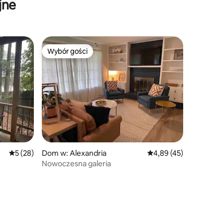
jne
Wybór gości
Wybór gości
Wybór gości
Średnia ocena: 5 na 5, liczba recenzji: 28
5 (28)
Dom w: Alexandria
Średnia ocena: 4,89 na 
4,89 (45)
Nowoczesna galeria