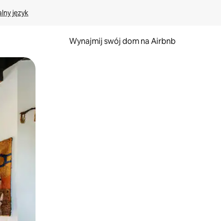
lny język
Wynajmij swój dom na Airbnb
e za pomocą gestów dotykowych lub przesuwania.