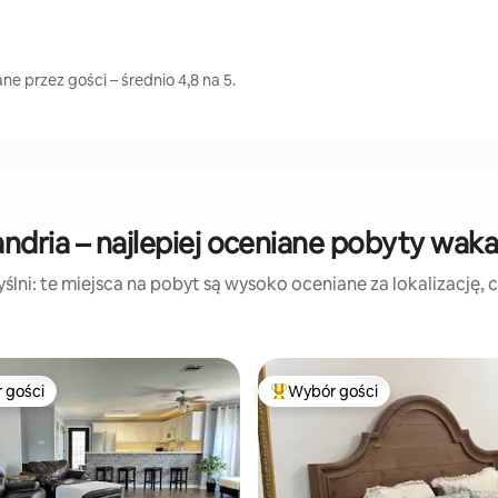
e przez gości – średnio 4,8 na 5.
ndria – najlepiej oceniane pobyty wak
lni: te miejsca na pobyt są wysoko oceniane za lokalizację, cz
 gości
Wybór gości
arniejsze z kategorii Wybór gości
Najpopularniejsze z kategorii 