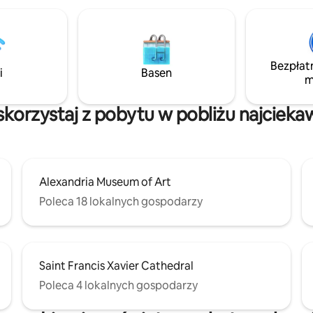
miejsce łączy w sobie komfort 
Ciesz się stylowym wystrojem,
nieskazitelnymi przestrzeniami 
wyposażoną kuchnią. Gry plan
wszystkich i zabawki dla dzieci 
Bezpłat
że czujesz się jak w domu. Zrela
i
Basen
m
przy kawie lub odpocznij po dł
w tej spokojnej południowej oaz
 skorzystaj z pobytu w pobliżu najcieka
Alexandria Museum of Art
Poleca 18 lokalnych gospodarzy
Saint Francis Xavier Cathedral
Poleca 4 lokalnych gospodarzy