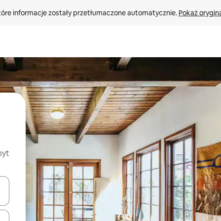
tóre informacje zostały przetłumaczone automatycznie. 
Pokaż orygina
byt
o nich za pomocą klawiszy strzałek w górę i w dół lub przeglądać j