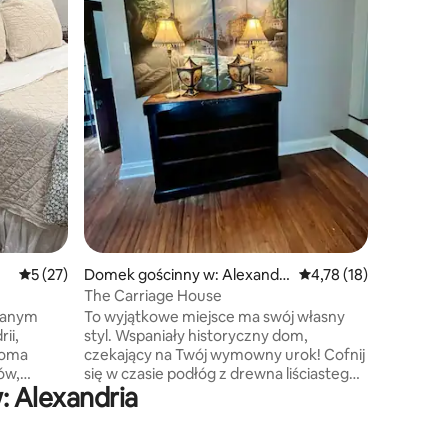
kajakars
relaksu 
bujanym 
aby podz
oddając 
pełnego gwiazd! Obud
gorącego
osłonięt
sosnami, 
rozkoszuj
takie cu
Średnia ocena: 5 na 5, liczba recenzji: 27
5 (27)
Domek gościnny w: Alexandri
Średnia ocena: 4,78 na 
4,78 (18)
a
The Carriage House
wanym
To wyjątkowe miejsce ma swój własny
ii,
styl. Wspaniały historyczny dom,
woma
czekający na Twój wymowny urok! Cofnij
pów,
się w czasie podłóg z drewna liściastego i
: Alexandria
To idealne
wanny z pazurami. Wszystkie nowe
 lub osób
urządzenia i zupełnie nowe oświetlenie,
eganckie
wentylatory oraz klimatyzacja i