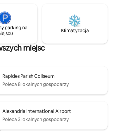
i wygodę.
ogrzewanie. Wspaniałe widoki z okien i
cisza z dużymi dębami.
i w pełni
Najnowocześniejsza komercyjna
szowe dla
kuchenka gazowa Średnie łóżko
sprawiają,
Podwójne łóżko Na terenie obiektu
ny parking na
ksuj się
obowiązuje zakaz palenia. Na podwórku
Klimatyzacja
iejscu
ugim dniu
przed domem znajduje się patio ze
ie.
stołami, krzesłami, parasolami.
Dziękujemy, Tootie
wszych miejsc
Rapides Parish Coliseum
Poleca 8 lokalnych gospodarzy
Alexandria International Airport
Poleca 3 lokalnych gospodarzy