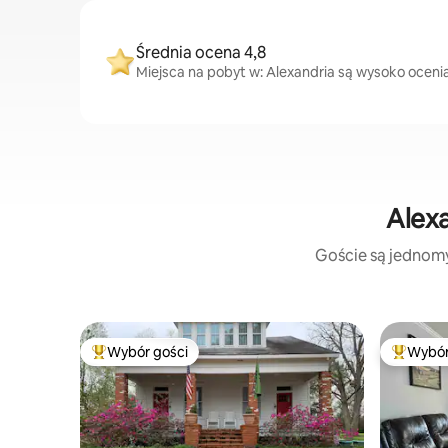
Średnia ocena 4,8
Miejsca na pobyt w: Alexandria są wysoko ocenian
Alexa
Goście są jednomyś
Wybór gości
Wybór
Najpopularniejsze z kategorii Wybór gości
Najpopul