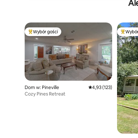
Al
Wybór gości
Wybór
Najpopularniejsze z kategorii Wybór gości
Najpopul
Dom w: Pineville
Średnia ocena: 4,93 na 5
4,93 (123)
Cozy Pines Retreat