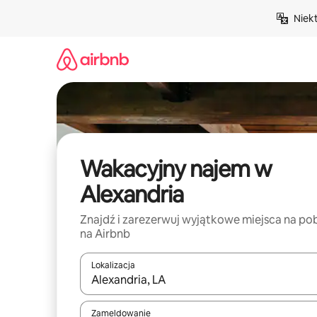
Przejdź
Niek
do
treści
Wakacyjny najem w
Alexandria
Znajdź i zarezerwuj wyjątkowe miejsca na po
na Airbnb
Lokalizacja
Gdy wyniki będą dostępne, możesz poruszać się p
Zameldowanie