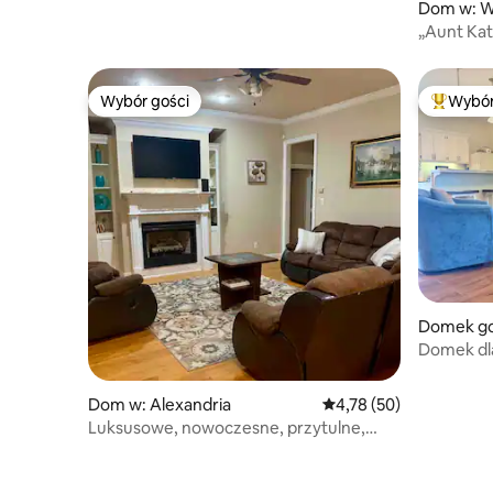
Dom w: 
„Aunt Kat
Wybór gości
Wybór
Wybór gości
Najpopul
Domek go
Domek dl
Dom w: Alexandria
Średnia ocena: 4,78 na 
4,78 (50)
Luksusowe, nowoczesne, przytulne,
blisko centrum miasta