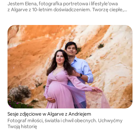
Jestem Elena, fotografka portretowa i lifestyle’owa
z Algarve z 10-letnim doświadczeniem. Tworzę ciepłe,
naturalne obrazy i pomagam osobom nieśmiałym przed
obiektywem poczuć się komfortowo, pewnie i całkowicie
sobą.
Sesje zdjęciowe w Algarve z Andriejem
Fotograf miłości, światła i chwil obecnych. Uchwyćmy
Twoją historię