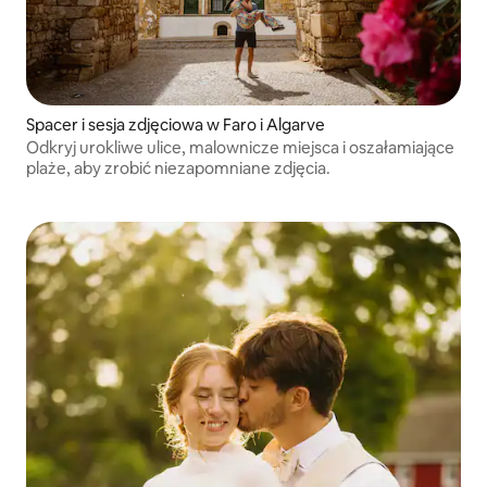
Spacer i sesja zdjęciowa w Faro i Algarve
Odkryj urokliwe ulice, malownicze miejsca i oszałamiające
plaże, aby zrobić niezapomniane zdjęcia.