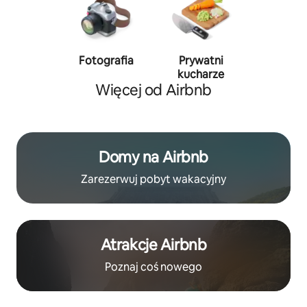
Fotografia
Prywatni
Trener
kucharze
persona
Więcej od Airbnb
Domy na Airbnb
Zarezerwuj pobyt wakacyjny
Atrakcje Airbnb
Poznaj coś nowego