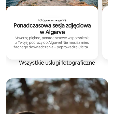
Fotograf w: Algarve
Ponadczasowa sesja zdjęciowa
w Algarve
Stworzę piękne, ponadczasowe wspomnienie
Fo
z Twojej podróży do Algarve! Nie musisz mieć
uc
żadnego doświadczenia – poprowadzę Cię tak,
c
aby wszystko przebiegło naturalnie i swobodnie,
z
niezależnie od tego, czy podróżujesz solo,
z partnerem/partnerką, czy z rodziną.
Wszystkie usługi fotograficzne