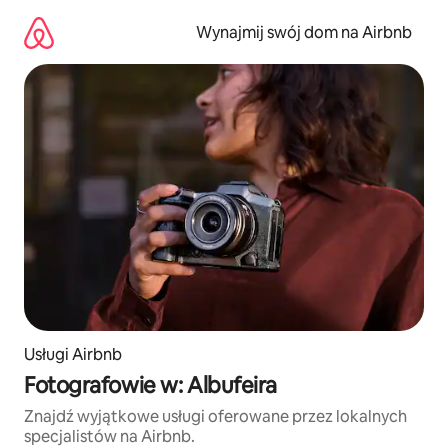
Przejdź
do
Wynajmij swój dom na Airbnb
treści
Usługi Airbnb
Fotografowie w: Albufeira
Znajdź wyjątkowe usługi oferowane przez lokalnych
specjalistów na Airbnb.