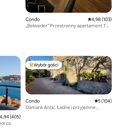
Condo
Średnia ocena: 4,98 na 5
4,98 (103)
„Belweder” Przestronny apartament T4,
100 m2 Klimatyzacja Taras
Wybór gości
Wybór gości
Najpopularniejsze z kategorii Wybór gości
Condo
Średnia ocena: 5 na 5
5 (104)
Dàmaris Antic. Ładne i przyjemne
mieszkanie.
rednia ocena: 4,94 na 5, liczba recenzji: 405
4,94 (405)
morza.