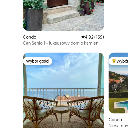
Condo
Średnia ocena: 4,92 na 5
4,92 (169)
Can Senio 1 – luksusowy dom o kamienny
rzut od zamku
Wybór gości
Wybór
Wybór gości
Najpopul
Condo
Niesamow