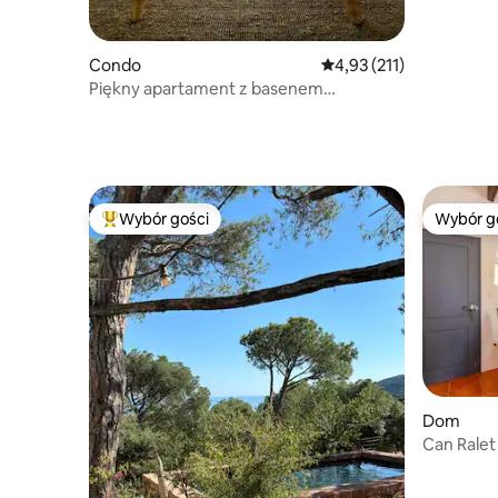
widokiem 
Condo
Średnia ocena: 4,93 na 5
4,93 (211)
Piękny apartament z basenem
i widokiem na morze
Wybór gości
Wybór g
Najpopularniejsze z kategorii Wybór gości
Wybór g
Dom
Can Ralet