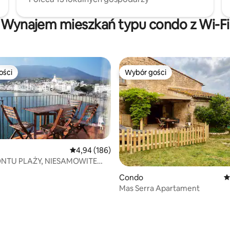
Wynajem mieszkań typu condo z Wi-Fi
ości
Wybór gości
ości
Wybór gości
Średnia ocena: 4,94 na 5, liczba recenzji: 186
4,94 (186)
ONTU PLAŻY, NIESAMOWITE
11.PB)
Condo
Ś
Mas Serra Apartament