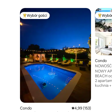
Wybór gości
Wybór
Najpopularniejsze z kategorii Wybór gości
Najpopul
Condo
NOWOŚĆ. 
Private B
NOWY AP
BEACH od 
2 apartam
kuchnia +
Niezrówn
i PRYWAT
tylko 3 m
jazdy do 
Condo
Średnia ocena: 4,99 na 5
4,99 (153)
ma budynk