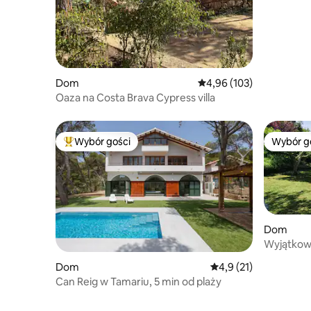
Dom
Średnia ocena: 4,96 na 5
4,96 (103)
Oaza na Costa Brava Cypress villa
Wybór gości
Wybór g
Najpopularniejsze z kategorii Wybór gości
Wybór g
Dom
Wyjątkowy
łonie natu
Dom
Średnia ocena: 4,9 na 
4,9 (21)
Can Reig w Tamariu, 5 min od plaży