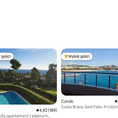
, liczba recenzji: 169
 gości
Wybór gości
arniejsze z kategorii Wybór gości
Najpopularniejsze z kategorii 
Condo
Ś
Costa Brava-Sant Feliu. Przód 
Średnia ocena: 4,92 na 5, liczba recenzji: 189
4,92 (189)
ity apartament z pięknym