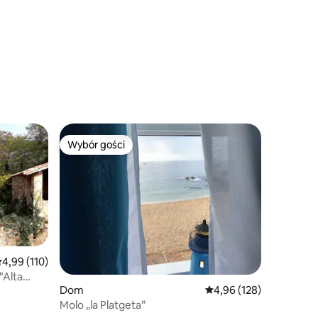
Wybór gości
Wybór gości
Wybór gości
rednia ocena: 4,99 na 5, liczba recenzji: 110
4,99 (110)
"Alta
Dom
Średnia ocena: 4,96 na 5
4,96 (128)
Molo „la Platgeta”