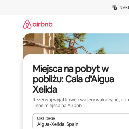
Przejdź
Niek
do
treści
Miejsca na pobyt w
pobliżu: Cala d’Aigua
Xelida
Rezerwuj wyjątkowe kwatery wakacyjne, do
i inne miejsca na Airbnb
Lokalizacja
Gdy wyniki będą dostępne, możesz poruszać się p