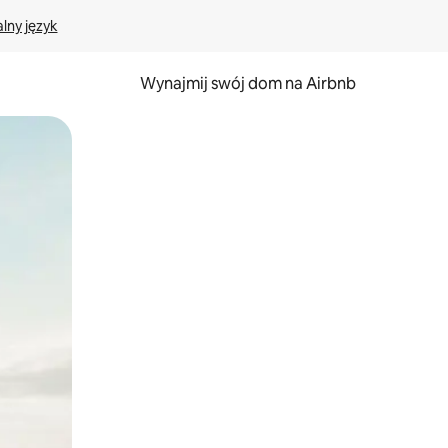
lny język
Wynajmij swój dom na Airbnb
e za pomocą gestów dotykowych lub przesuwania.