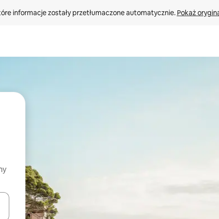
tóre informacje zostały przetłumaczone automatycznie. 
Pokaż orygina
my
o nich za pomocą klawiszy strzałek w górę i w dół lub przeglądać j