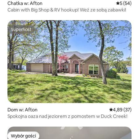
Chatka w: Afton
Średnia oce
5 (54)
Cabin with Big Shop & RV hookup! Weź ze sobą zabawki!
Superhost
Superhost
Dom w: Afton
Średnia ocena:
4,89 (37)
Spokojna oaza nad jeziorem z pomostem w Duck Creek!
Wybór gości
Wybór gości