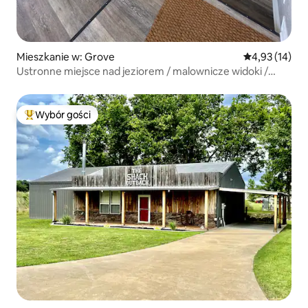
Mieszkanie w: Grove
Średnia ocena:
4,93 (14)
Ustronne miejsce nad jeziorem / malownicze widoki /
dostęp do jeziora
Wybór gości
Najpopularniejsze z kategorii Wybór gości