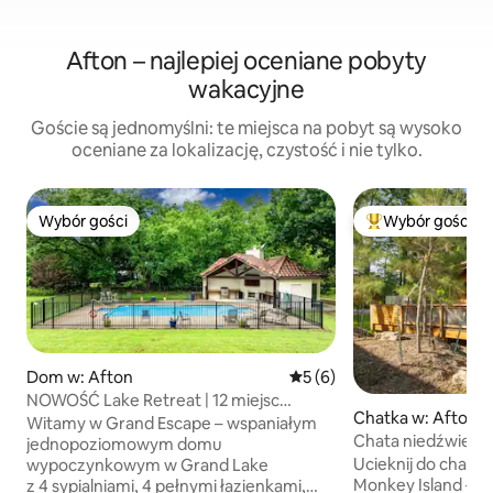
Afton – najlepiej oceniane pobyty
wakacyjne
Goście są jednomyślni: te miejsca na pobyt są wysoko
oceniane za lokalizację, czystość i nie tylko.
Wybór gości
Wybór gości
Wybór gości
Najpopularniejsze
Dom w: Afton
Średnia ocena: 5 na 5, liczb
5 (6)
NOWOŚĆ Lake Retreat | 12 miejsc
Chatka w: Afton
noclegowych | Basen + palenisko
Witamy w Grand Escape – wspaniałym
Chata niedźwiedzia
jednopoziomowym domu
i paleniskiem
Ucieknij do chatki
wypoczynkowym w Grand Lake
Monkey Island – i
z 4 sypialniami, 4 pełnymi łazienkami,