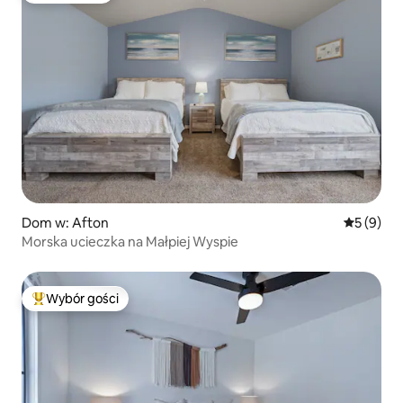
Dom w: Afton
Średnia oc
5 (9)
Morska ucieczka na Małpiej Wyspie
Wybór gości
Najpopularniejsze z kategorii Wybór gości