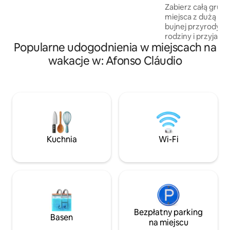
kuchenne, takie jak ekspres do kawy,
Zabierz całą grup
opiekacz do kanapek, patelnie, naczynia
miejsca z dużą ilo
i sztućce, a także wszystkie pościel
bujnej przyrody. I
i ręczniki. Przyjdź do raju!
rodziny i przyjaciół. Dom mo
Popularne udogodnienia w miejscach na
wygodnie pomieści
pokojach, w tym 
wakacje w: Afonso Cláudio
6 łóżkach pojedyn
miejsce do relaksu
atmosferze. Duży
gastronomiczny z 
przemysłową i za
200 metrów od BR 
restauracji i stacj
Dom znajduje się 
Kuchnia
Wi-Fi
Conceição do Cast
Nova.
Bezpłatny parking
Basen
na miejscu