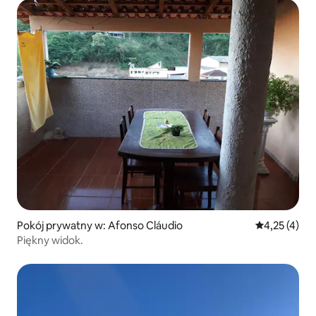
Pokój prywatny w: Afonso Cláudio
Średnia ocena
4,25 (4)
Piękny widok.