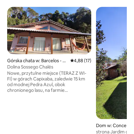
Górska chata w: Barcelos - Pe
Średnia ocena: 4,88 na 5, liczba
4,88 (17)
dra Azul
Dolina Sossego Chalés
Nowe, przytulne miejsce (TERAZ Z WI-
FI) w górach Capixaba, zaledwie 15 km
od modnej Pedra Azul, obok
chronionego lasu, na farmie
o powierzchni 30 000 m². Na terenie
obiektu znajdują się dwa domki
o powierzchni 35 m² każdy, składające
się z salonu/kuchni, sypialni z łazienką
i balkonu. W salonie znajduje się sofa(dla
2 dzieci do 12 lat) oraz łóżko z podwójną
Dom w: Conceição
sypialnią. Oferujemy przybory
o
strona Jardim da 