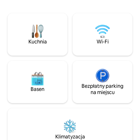
wspólna kuchnia i duża część
w kamiennym piecu
wypoczynkowa z kominkiem
Armola, a także od
w zimowym ogrodzie są gotowe, aby
targ. Uwaga: w o
gotować i spotkać się z innymi gośćmi,
mamy 2 koty, które
kiedy tylko zechcesz. Poznaj spokojny
włączone do nasz
wypoczynek nad Morzem Egejskim
w Magicznej Dolinie, na drodze Efez-
Kuchnia
Wi-Fi
Mimas, gdzie krzyżują się winnice i gaje
oliwne, otoczone śpiewem ptaków
i naturą.
Bezpłatny parking
Basen
na miejscu
Klimatyzacja