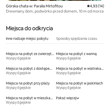
Górska chata w: Paralia Mirtofitou
Średnia ocena:
4,93 (14)
Drewniany dom, podwórko przed domem, 10 m od morza
Miejsca do odkrycia
Inne rodzaje miejsc pobytu
Sposoby spędzania czasu
Miejsca na pobyt ze zwierzętami
Miejsca na pobyt z wanną
Wyspy Egejskie
Wyspy Egejskie
Miejsca na pobyt z dostępem do jeziora
Miejsca na pobyt w wiatrakach
Wyspy Egejskie
Wyspy Egejskie
Miejsca na pobyt przy plaży
Miejsca na pobyt w jaskiniach
Wyspy Egejskie
Wyspy Egejskie
Miejsca na pobyt w mieszkaniach
Pokaż więcej
Wyspy Egejskie