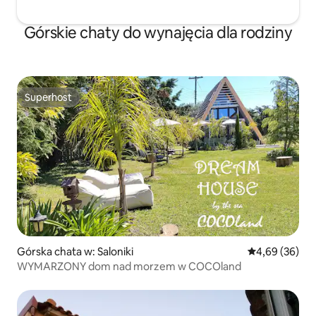
Górskie chaty do wynajęcia dla rodziny
Superhost
Superhost
Górska chata w: Saloniki
Średnia ocena:
4,69 (36)
WYMARZONY dom nad morzem w COCOland