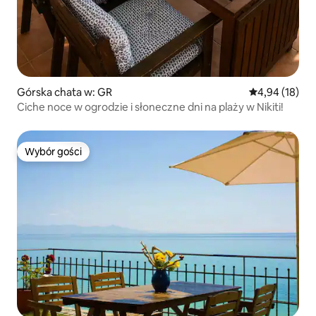
Górska chata w: GR
Średnia ocena:
4,94 (18)
Ciche noce w ogrodzie i słoneczne dni na plaży w Nikiti!
Wybór gości
Wybór gości