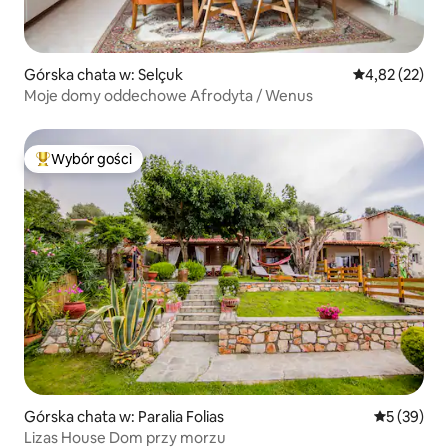
Górska chata w: Selçuk
Średnia ocena:
4,82 (22)
Moje domy oddechowe Afrodyta / Wenus
Wybór gości
Najpopularniejsze z kategorii Wybór gości
Górska chata w: Paralia Folias
Średnia oce
5 (39)
Lizas House Dom przy morzu