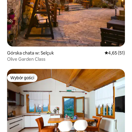
Górska chata w: Selçuk
Średnia ocena:
4,65 (51)
Olive Garden Class
Wybór gości
Wybór gości