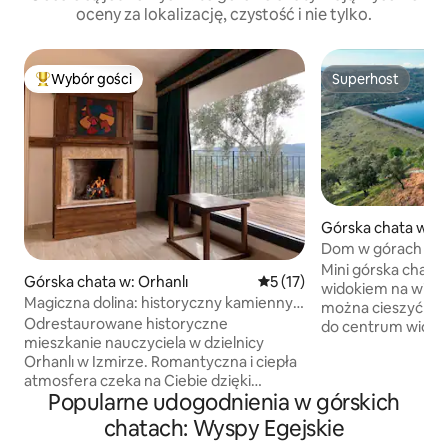
oceny za lokalizację, czystość i nie tylko.
Wybór gości
Superhost
Najpopularniejsze z kategorii Wybór gości
Superhost
Górska chata w: Se
Dom w górach Ul
Mini górska chata
Górska chata w: Orhanlı
Średnia ocena: 5 na 5, liczba
5 (17)
widokiem na wioskę
Magiczna dolina: historyczny kamienny
można cieszyć się
apartament z kominkiem i widokiem
Odrestaurowane historyczne
do centrum wioski 
mieszkanie nauczyciela w dzielnicy
great location 20
Orhanlı w Izmirze. Romantyczna i ciepła
coastline,beach cl
atmosfera czeka na Ciebie dzięki
Seferihisar, Sığacı
Popularne udogodnienia w górskich
prywatnemu kominkowi w każdym
as coastal beach, 
z naszych apartamentów 1+1
beach). Możesz s
chatach: Wyspy Egejskie
z oddzielnymi wejściami. Ponadto duża
chleba Karakılçık