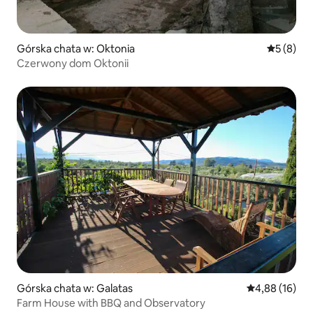
Górska chata w: Oktonia
Średnia oc
5 (8)
Czerwony dom Oktonii
Górska chata w: Galatas
Średnia ocena:
4,88 (16)
Farm House with BBQ and Observatory