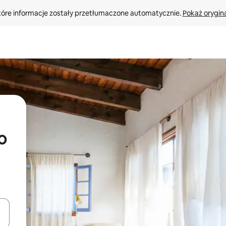
tóre informacje zostały przetłumaczone automatycznie. 
Pokaż orygina
o
o nich za pomocą klawiszy strzałek w górę i w dół lub przeglądać j