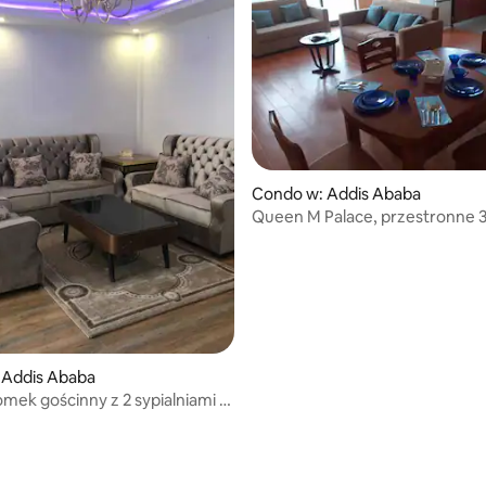
Condo w: Addis Ababa
Queen M Palace, przestronne 3 
umeblowane mieszkanie
 Addis Ababa
mek gościnny z 2 sypialniami w
mach.