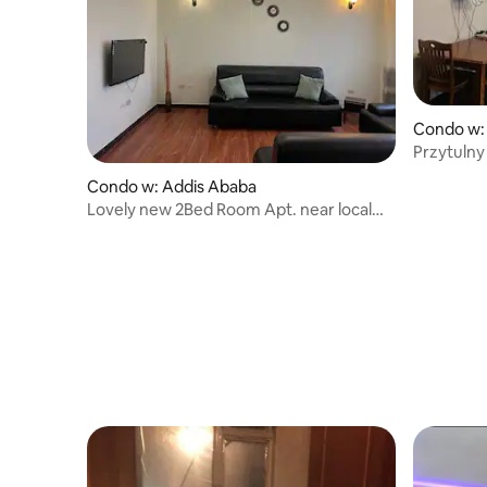
Condo w:
Przytuln
CMC Are
Condo w: Addis Ababa
Lovely new 2Bed Room Apt. near local
Market Shola