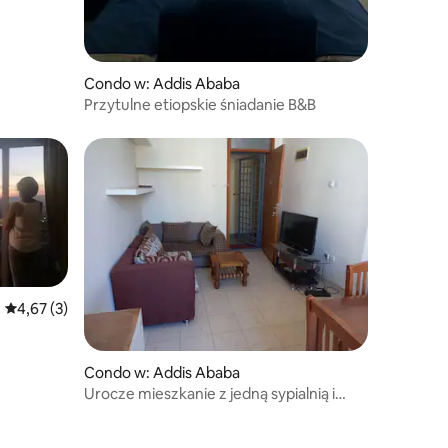
Condo w: Addis Ababa
Przytulne etiopskie śniadanie B&B
Średnia ocena: 4,67 na 5, liczba recenzji: 3
4,67 (3)
Condo w: Addis Ababa
Urocze mieszkanie z jedną sypialnią i
gorącym prysznicem.