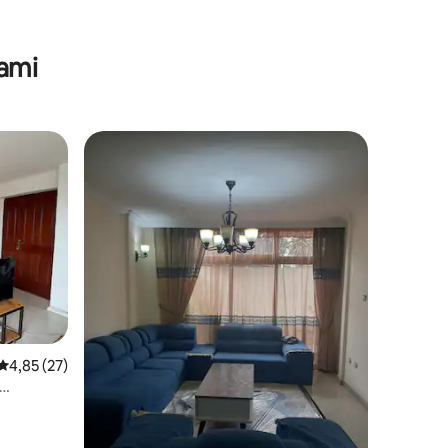
ami
Średnia ocena: 4,85 na 5, liczba recenzji: 27
4,85 (27)