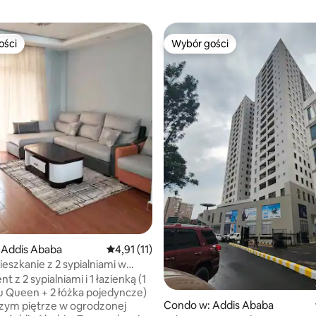
ości
Wybór gości
ości
Wybór gości
 5, liczba recenzji: 7
 Addis Ababa
Średnia ocena: 4,91 na 5, liczba recenzji: 11
4,91 (11)
eszkanie z 2 sypialniami w
j dzielnicy!
 z 2 sypialniami i 1 łazienką (1
u Queen + 2 łóżka pojedyncze)
Condo w: Addis Ababa
zym piętrze w ogrodzonej