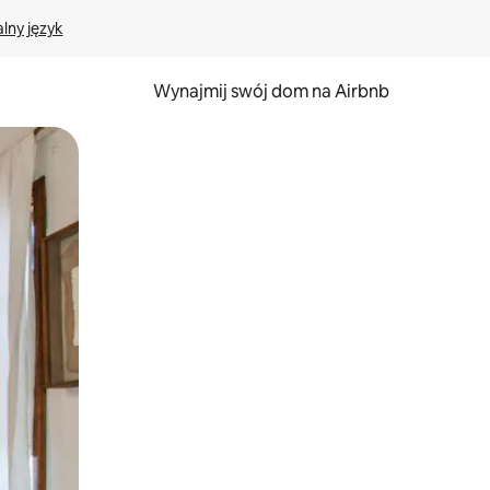
lny język
Wynajmij swój dom na Airbnb
e za pomocą gestów dotykowych lub przesuwania.