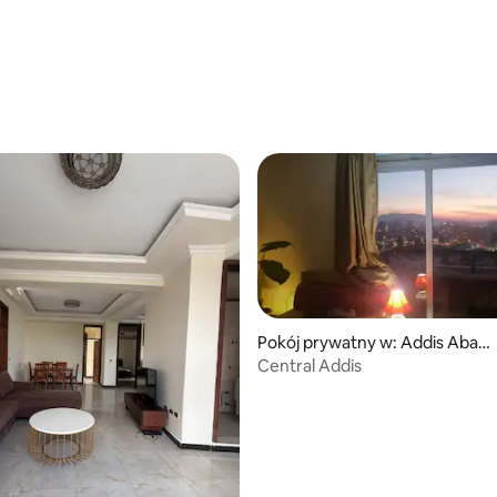
Pokój prywatny w: Addis Abab
a
Central Addis
5, liczba recenzji: 35