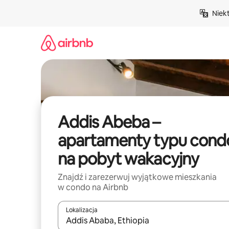
Przejdź
Niek
do
treści
Addis Abeba –
apartamenty typu cond
na pobyt wakacyjny
Znajdź i zarezerwuj wyjątkowe mieszkania
w condo na Airbnb
Lokalizacja
Gdy wyniki będą dostępne, możesz poruszać się p