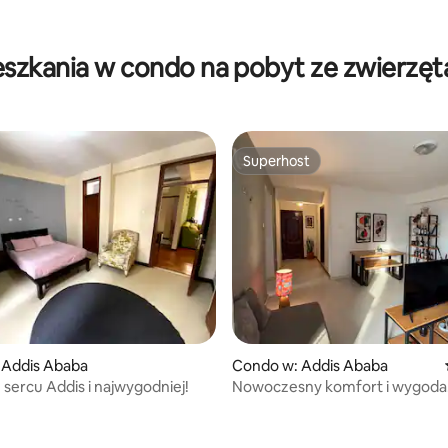
eszkania w condo na pobyt ze zwierzęt
Superhost
Superhost
 5, liczba recenzji: 6
 Addis Ababa
Condo w: Addis Ababa
ercu Addis i najwygodniej!
Nowoczesny komfort i wygoda
elegancko urządzone