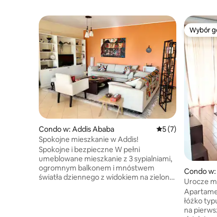
Wybór g
Wybór g
Condo w: Addis Ababa
Średnia ocena: 5 na
5 (7)
Spokojne mieszkanie w Addis!
Spokojne i bezpieczne W pełni
umeblowane mieszkanie z 3 sypialniami,
ogromnym balkonem i mnóstwem
Condo w:
światła dziennego z widokiem na zielone
Urocze mi
trawniki. Jest to ogrodzona, bezpieczna
zamknięte
Apartament
okolica idealna dla dzieci i osób starszych,
łóżko typ
z łatwością i przyjemnością spędzania
na pierws
czasu na otwartym poziomie. W