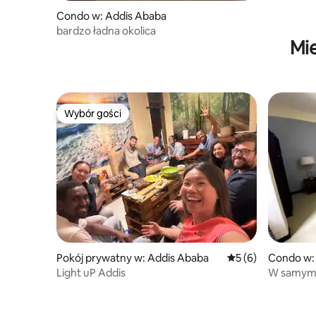
Condo w: Addis Ababa
bardzo ładna okolica
Mi
Wybór gości
Wybór gości
Pokój prywatny w: Addis Ababa
Średnia ocena: 5 na
5 (6)
Condo w:
Light uP Addis
W samym s