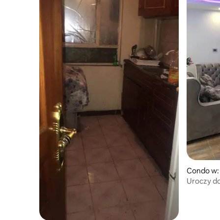
Condo w:
Uroczy do
4 kilogra