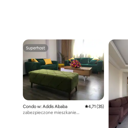
Superhost
Superhost
Condo w: Addis Ababa
Średnia ocena: 4,71 na 
4,71 (35)
zabezpieczone mieszkanie
z generatorem