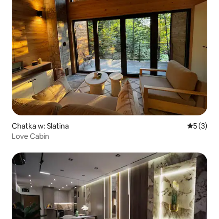
Chatka w: Slatina
Średnia oc
5 (3)
Love Cabin