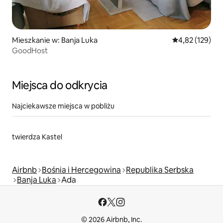
Mieszkanie w: Banja Luka
Średnia ocena: 
4,82 (129)
GoodHost
Miejsca do odkrycia
Najciekawsze miejsca w pobliżu
twierdza Kastel
Airbnb
Bośnia i Hercegowina
Republika Serbska
Banja Luka
Ada
© 2026 Airbnb, Inc.