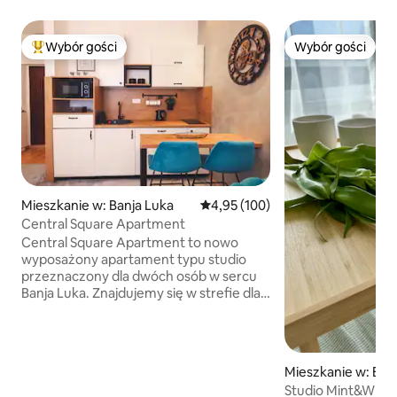
Wybór gości
Wybór gości
Najpopularniejsze z kategorii Wybór gości
Wybór gości
Mieszkanie w: Banja Luka
Średnia ocena: 4,95 na 5, liczba 
4,95 (100)
Central Square Apartment
Central Square Apartment to nowo
wyposażony apartament typu studio
przeznaczony dla dwóch osób w sercu
Banja Luka. Znajdujemy się w strefie dla
pieszych, zaledwie kilka metrów od
Placu Krajiny. Najbardziej znane
restauracje i kluby nocne znajdują się w
odległości jednej lub dwóch minut
Mieszkanie w: Ban
spaceru. Znajdujemy się 400 m od
Studio Mint&White
twierdzy Kastel, rzeki Vrbas i tratw.