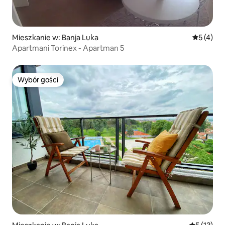
Mieszkanie w: Banja Luka
Średnia oc
5 (4)
Apartmani Torinex - Apartman 5
Wybór gości
Wybór gości