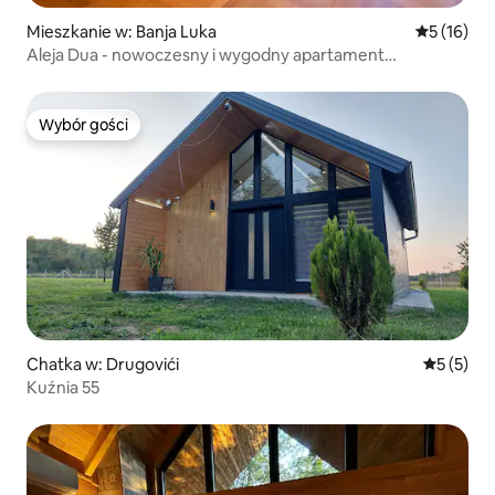
Mieszkanie w: Banja Luka
Średnia oce
5 (16)
Aleja Dua - nowoczesny i wygodny apartament
biznesowy
Wybór gości
Wybór gości
Chatka w: Drugovići
Średnia oc
5 (5)
Kuźnia 55