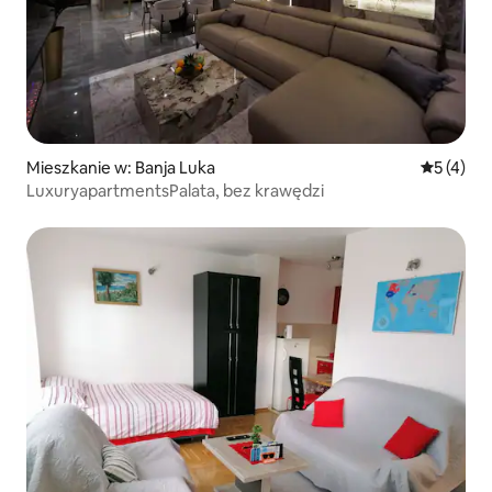
Mieszkanie w: Banja Luka
Średnia oc
5 (4)
LuxuryapartmentsPalata, bez krawędzi