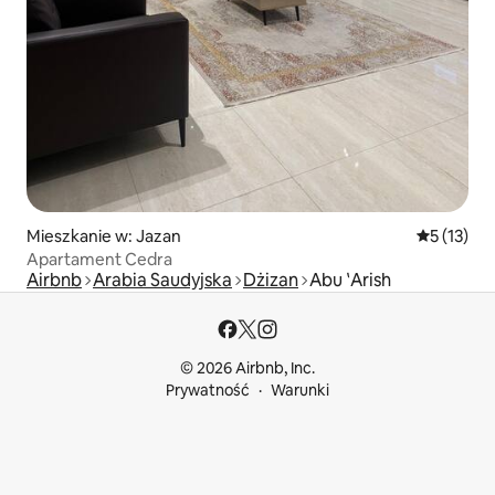
Mieszkanie w: Jazan
Średnia oce
5 (13)
Apartament Cedra
Airbnb
Arabia Saudyjska
Dżizan
Abu ʽArish
© 2026 Airbnb, Inc.
Prywatność
Warunki