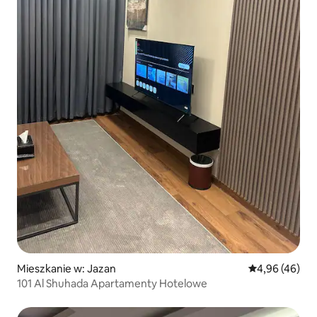
Mieszkanie w: Jazan
Średnia ocena:
4,96 (46)
101 Al Shuhada Apartamenty Hotelowe