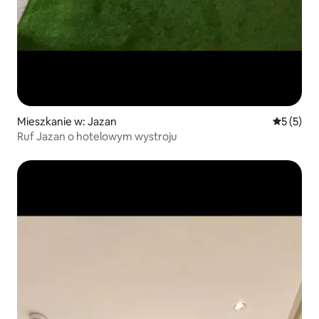
Mieszkanie w: Jazan
Średnia oc
5 (5)
Ruf Jazan o hotelowym wystroju