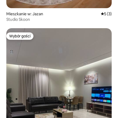
Mieszkanie w: Jazan
Średnia oc
5 (3)
Studio Skoon
Wybór gości
Wybór gości