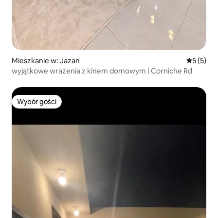
Mieszkanie w: Jazan
Średnia oc
5 (5)
wyjątkowe wrażenia z kinem domowym | Corniche Rd
Wybór gości
Wybór gości