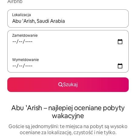
Airbnb
Lokalizacja
Gdy wyniki będą dostępne, możesz poruszać się po nich za pom
Zameldowanie
Wymeldowanie
Szukaj
Abu ʽArish – najlepiej oceniane pobyty
wakacyjne
Goście są jednomyślni: te miejsca na pobyt są wysoko
oceniane za lokalizację, czystość i nie tylko.