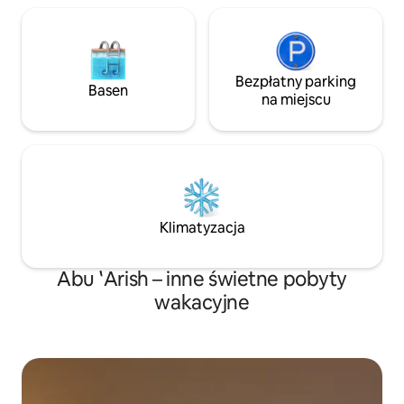
a w okolicy dostępne są wszelkie usługi,
w tym restauracje, pralnia, zakład
fryzjerski i kawiarnie. Zaprojektowane z
myślą o Twojej wygodzie.
Bezpłatny parking
Basen
na miejscu
Klimatyzacja
Abu ʽArish – inne świetne pobyty
wakacyjne