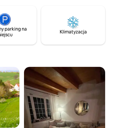
y, jak to
na zapewnieniu komfortowego i
przyjemnego pobytu
acji
u
ych się.
ny parking na
skać
Klimatyzacja
iejscu
po