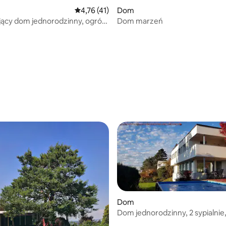
Średnia ocena: 4,76 na 5, liczba recenzji: 41
4,76 (41)
Dom
ący dom jednorodzinny, ogród,
Dom marzeń
una
Dom
Dom jednorodzinny, 2 sypialnie,
słonecznie, w pobliżu Zurychu