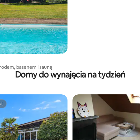
rodem, basenem i sauną
Domy do wynajęcia na tydzień
st
st