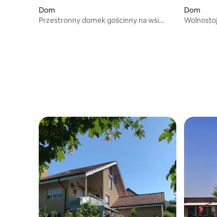
Dom
Dom
Przestronny domek gościnny na wsi
Wolnostoj
z widokiem
basen, sa