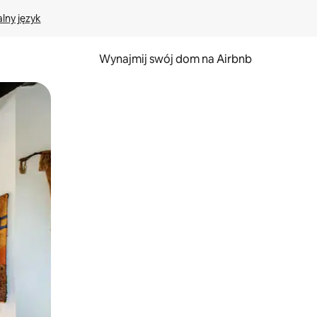
lny język
Wynajmij swój dom na Airbnb
e za pomocą gestów dotykowych lub przesuwania.