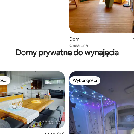
5, liczba recenzji: 15
Dom
Casa Ena
Domy prywatne do wynajęcia
ości
Wybór gości
ości
Wybór gości