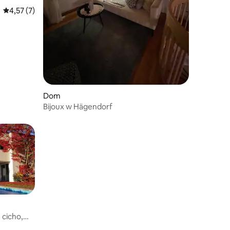
Średnia ocena: 4,57 na 5, liczba recenzji: 7
4,57 (7)
Dom
Bijoux w Hägendorf
 cicho,