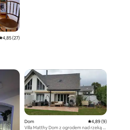
z doskonałymi połączeniami
Średnia ocena: 4,85 na 5, liczba recenzji: 27
4,85 (27)
Dom
Średnia ocena: 4,89 na
4,89 (9)
Villa Matthy Dom z ogrodem nad rzeką –