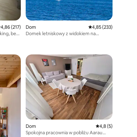
rednia ocena: 4,86 na 5, liczba recenzji: 217
4,86 (217)
Dom
Średnia ocena: 4,85 na 5
4,85 (233)
king, bez
Domek letniskowy z widokiem na
jezioro/Sempach/obok Lucerny
Dom
Średnia ocena: 4,8 n
4,8 (5)
Spokojna pracownia w pobliżu Aarau