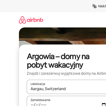
Przejdź
Niek
do
treści
Argowia – domy na
pobyt wakacyjny
Znajdź i zarezerwuj wyjątkowe domy na Airb
Lokalizacja
Gdy wyniki będą dostępne, możesz poruszać się p
Zameldowanie