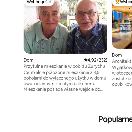
Wybór gości
Wybór
Wybór gości
Najpopul
Dom
Dom
Średnia ocena: 4,92 na 5
4,92 (232)
Architekt
Przytulne mieszkanie w pobliżu Zurychu
Wyjątkowa
Centralnie położone mieszkanie z 3,5
w otoczeniu wsi. „Re
pokojami do wyłącznego użytku w domu
został zb
dwurodzinnym z małym balkonem.
opublikow
Mieszkanie posiada własne wejście do
architekt
domu z zamykanym mieszkaniem na 1
wzornictw
piętrze. Bezpośrednie połączenie z
Przestron
autostradą do Zurychu 38 km, Bazylei 72
jasny. Je
km, Berna 91 km, Lucerny 42 km.
szkła, ab
Przystanek autobusowy z dworca
Popularn
Przejrzys
kolejowego Lenzburg i do dworca
ram. Prak
kolejowego Lenzburg bezpośrednio przy
piętra ot