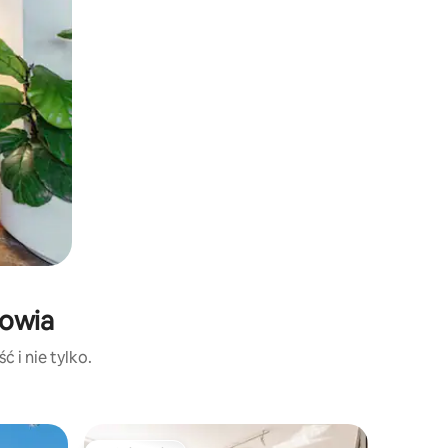
gowia
 i nie tylko.
Dom