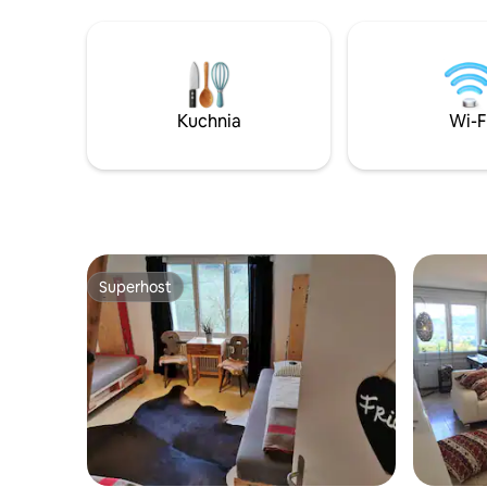
naszym domu. Dworzec kolejowy
dziedzińca. PODCZAS PRZECHO
Lenzburg - Niederlenz 2 km.
PRZEZ P
Bezpośrednie połączenie kolejowe do
NIEBO I 
Zurychu/portu lotniczego Zurych 20/40
min, Berno 50 min.
Kuchnia
Wi-F
Superhost
Superhost