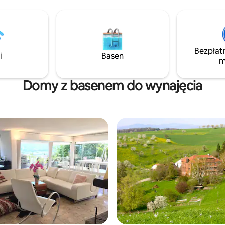
wypoczynek jest tak komfortow
DZENIA
tylko możliwe. obecnie nie ma imprez ani
RZESTRZEŃ MOŻNA PODZIWIAĆ
wydarzeń Po dokonaniu rezerw
POCZUĆ SIĘ CZĘŚCIĄ NATURY!
wymagana jest kopia paszport
wszystkich gości zameldowując
Bezpłat
real estate knupp. ch (aby uzy
i
Basen
m
dostęp do linku, usuń miejsce 
punkcie)
Domy z basenem do wynajęcia