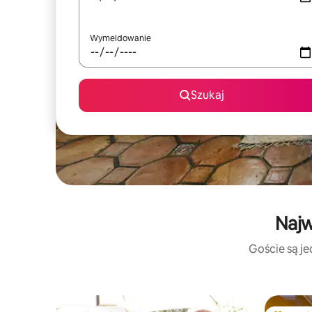
Wymeldowanie
Szukaj
Najw
Goście są je