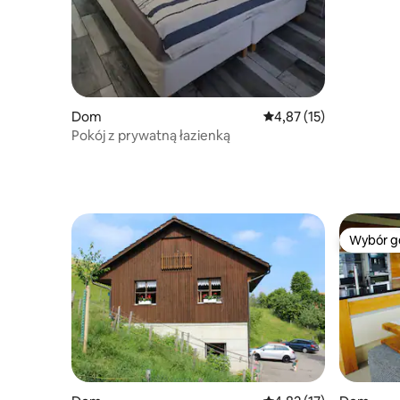
Dom
Średnia ocena: 4,87 na 
4,87 (15)
Pokój z prywatną łazienką
Wybór g
Wybór g