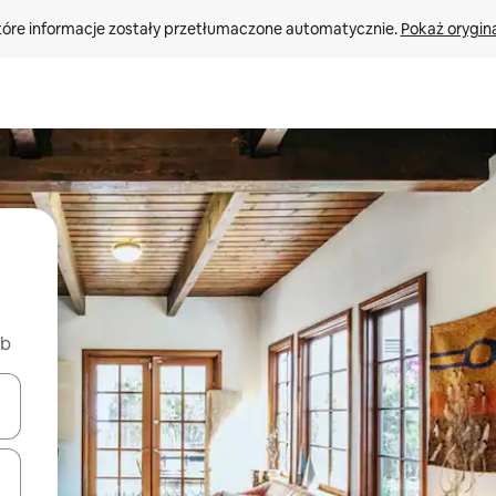
tóre informacje zostały przetłumaczone automatycznie. 
Pokaż orygina
nb
o nich za pomocą klawiszy strzałek w górę i w dół lub przeglądać j