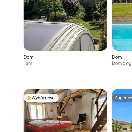
Dom
Dom
Tam
Dom z og
Wybór gości
Superho
Najpopularniejsze z kategorii Wybór gości
Superho